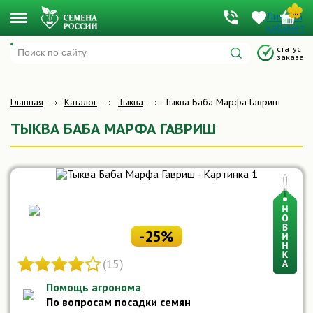
...
Личный
Меню
кабинет
Подпишитесь на обновление товара и мы сообщим
когда он поступит в продажу
статус
заказа
Главная
Каталог
Тыква
Тыква Баба Марфа Гавриш
Я даю согласие на обработку персональных данных и принимаю условия
ТЫКВА БАБА МАРФА ГАВРИШ
Пользовательского соглашения
СООБЩИТЬ О ПОСТУПЛЕНИИ
-25%
(15)
Помощь агронома
По вопросам посадки семян