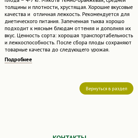
толщины и плотности, хрустящая. Хорошие вкусовые
качества и отличная лежкость. Рекомендуется для
диетического питания. Запеченная тыква хорошо
подходит к мясным блюдам оттеняя и дополняя их
вкус. Ценность сорта: хорошая транспортабельность
и лежкоспособность. После сбора плоды сохраняют
товарные качества до следующего урожая.
Урожайность товарных плодов – 4,8-5 кг/кв.м.
Подробнее
Купить семена тыквы Баба Марфа можно в нашем
интернет-магазине в любое время и по
привлекательной цене.
Вернуться в раздел
КОНТАКТЫ