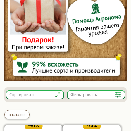
Плетистая
(8)
Спрей
(4)
Показать ещё
Освещение
Солнце
(29)
Полутень
(2)
Любое
(2)
Показать ещё
Морозостойкость
Фильтровать
Высокозимостойкий
(11)
Требует укрытия
(6)
Зимостойкий
(59)
в каталог
Окрас
-30%
-30%