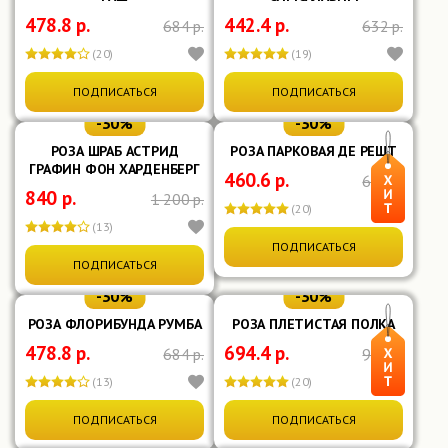
478.8 р.
442.4 р.
Показать ещё
684 р.
632 р.
(20)
(19)
ПОДПИСАТЬСЯ
ПОДПИСАТЬСЯ
-30%
-30%
РОЗА ШРАБ АСТРИД
РОЗА ПАРКОВАЯ ДЕ РЕШТ
ГРАФИН ФОН ХАРДЕНБЕРГ
460.6 р.
658 р.
840 р.
1 200 р.
(20)
(13)
ПОДПИСАТЬСЯ
ПОДПИСАТЬСЯ
-30%
-30%
РОЗА ФЛОРИБУНДА РУМБА
РОЗА ПЛЕТИСТАЯ ПОЛКА
478.8 р.
694.4 р.
684 р.
992 р.
(13)
(20)
ПОДПИСАТЬСЯ
ПОДПИСАТЬСЯ