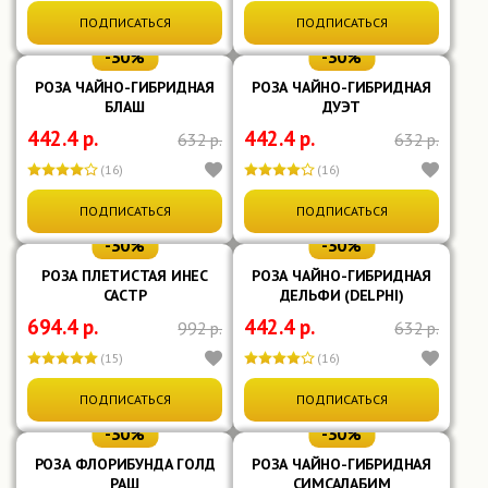
ПОДПИСАТЬСЯ
ПОДПИСАТЬСЯ
Срок цветения
-30%
-30%
Поздний
(5)
РОЗА ЧАЙНО-ГИБРИДНАЯ
РОЗА ЧАЙНО-ГИБРИДНАЯ
БЛАШ
ДУЭТ
Средний
(61)
442.4 р.
442.4 р.
632 р.
632 р.
Ранний
(10)
(16)
(16)
Форма цветка
ПОДПИСАТЬСЯ
ПОДПИСАТЬСЯ
Бокаловидная
(22)
-30%
-30%
Розетковидная
(8)
РОЗА ПЛЕТИСТАЯ ИНЕС
РОЗА ЧАЙНО-ГИБРИДНАЯ
САСТР
ДЕЛЬФИ (DELPHI)
Чашевидная
(43)
694.4 р.
442.4 р.
992 р.
632 р.
Показать ещё
(15)
(16)
О цветке
ПОДПИСАТЬСЯ
ПОДПИСАТЬСЯ
Чашевидный
(9)
-30%
-30%
Пионовидный
(1)
РОЗА ФЛОРИБУНДА ГОЛД
РОЗА ЧАЙНО-ГИБРИДНАЯ
Крупный
(3)
РАШ
СИМСАЛАБИМ