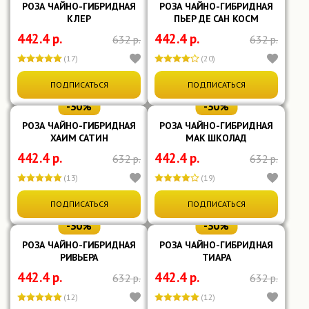
РОЗА ЧАЙНО-ГИБРИДНАЯ
РОЗА ЧАЙНО-ГИБРИДНАЯ
Желтый
(3)
КЛЕР
ПЬЕР ДЕ САН КОСМ
Белый
(9)
442.4 р.
442.4 р.
632 р.
632 р.
Смесь красок
(16)
(17)
(20)
Показать ещё
ПОДПИСАТЬСЯ
ПОДПИСАТЬСЯ
Время цветения
-30%
-30%
РОЗА ЧАЙНО-ГИБРИДНАЯ
РОЗА ЧАЙНО-ГИБРИДНАЯ
Июнь-сентябрь
(28)
ХАИМ САТИН
МАК ШКОЛАД
Июль-октябрь
(3)
442.4 р.
442.4 р.
632 р.
632 р.
Июнь-ноябрь
(6)
(13)
(19)
Показать ещё
ПОДПИСАТЬСЯ
ПОДПИСАТЬСЯ
Аромат
-30%
-30%
Легкий
(36)
РОЗА ЧАЙНО-ГИБРИДНАЯ
РОЗА ЧАЙНО-ГИБРИДНАЯ
РИВЬЕРА
ТИАРА
Сильный
(18)
442.4 р.
442.4 р.
632 р.
632 р.
Фруктовый
(11)
(12)
(12)
Показать ещё