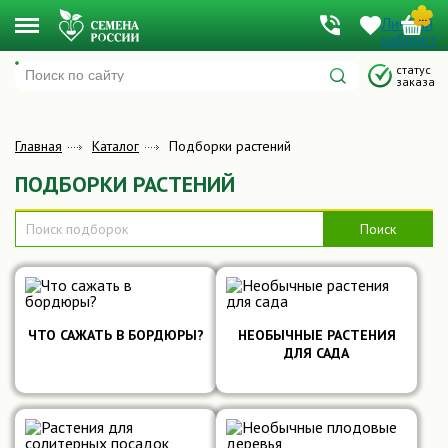
...
Личный
Меню
кабинет
Подпишитесь на обновление товара и мы сообщим
когда он поступит в продажу
статус
заказа
Главная
Каталог
Подборки растений
Я даю согласие на обработку персональных данных и принимаю условия
ПОДБОРКИ РАСТЕНИЙ
Пользовательского соглашения
СООБЩИТЬ О ПОСТУПЛЕНИИ
Поиск
ЧТО САЖАТЬ В БОРДЮРЫ?
НЕОБЫЧНЫЕ РАСТЕНИЯ
ДЛЯ САДА
Подробнее
Подробнее