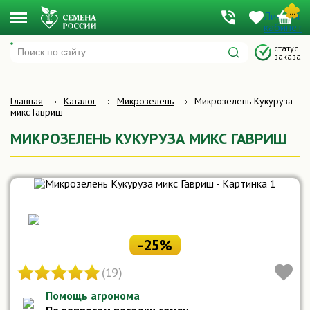
...
Личный
Меню
кабинет
Подпишитесь на обновление товара и мы сообщим
когда он поступит в продажу
статус
заказа
Главная
Каталог
Микрозелень
Микрозелень Кукуруза
микс Гавриш
Я даю согласие на обработку персональных данных и принимаю условия
Пользовательского соглашения
МИКРОЗЕЛЕНЬ КУКУРУЗА МИКС ГАВРИШ
СООБЩИТЬ О ПОСТУПЛЕНИИ
-25%
(19)
Помощь агронома