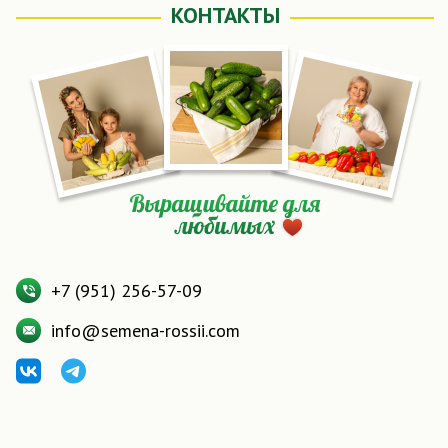
фазе первой пары настоящих листьев (2-5 см.),
КОНТАКТЫ
Микрозелень готова к уборке и содержит
максимальное количество полезных веществ.
5. Аккуратно срежьте ножницами зелень чуть выше
корешков. Сочные ростки готовы к употреблению в
пищу. Корешки удалите.
6. Используйте емкость с субстратом повторно для
проращивания следующей партии семян.
7. Микрозелень можно сохранить в холодильнике до
5 дней, поместив ее в контейнер или в
целлофановый пакет. Купить семена микрозелени
Кукуруза микс можно в нашем интернет-магазине в
любое время и по привлекательной цене.
+7 (951) 256-57-09
info@semena-rossii.com