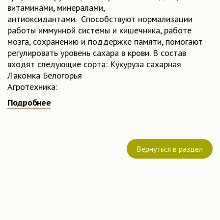
витаминами, минералами,
антиоксидантами. Способствуют нормализации
работы иммунной системы и кишечника, работе
мозга, сохранению и поддержке памяти, помогают
регулировать уровень сахара в крови. В состав
входят следующие сорта: Кукуруза сахарная
Лакомка Белогорья
Агротехника:
1. Заполните емкость для проращивания торфом
Подробнее
или землей (можно использовать специальную
емкость для проращивания на воде).
2. Равномерно распределите семена из пакетика по
поверхности (не заглублять), присыпьте тонким
Вернуться в раздел
слоем субстрата и уплотните.
Поместите емкость с семенами в теплое место.
Микрозелень кукурузы должна находиться в
темноте на протяжение всего цикла выращивания!
3. По мере необходимости увлажняйте посевы.
4. Через 7-10 дней (в зависимости от культуры), в